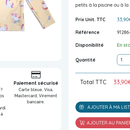
petits à la piscine ou à la
Prix Unit. TTC
33,90
Référence
91286
Disponibilité
En st
Quantité
Total TTC
33,90
s
Paiement sécurisé
 ?
Carte bleue, Visa,
os
Mastercard, Virement
bancaire.
AJOUTER À MA LIS
rdi
 à
AJOUTER AU PANIE