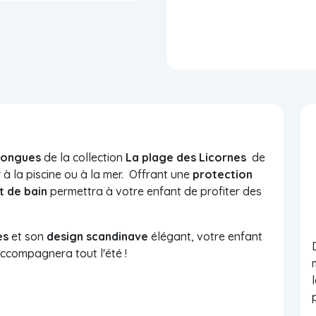
 longues
de la collection
La plage des Licornes
de
 à la piscine ou à la mer. Offrant une
protection
rt de bain
permettra à votre enfant de profiter des
es
et son
d
esign scandinave
élégant, v
otre enfant
'accompagnera tout l'été !