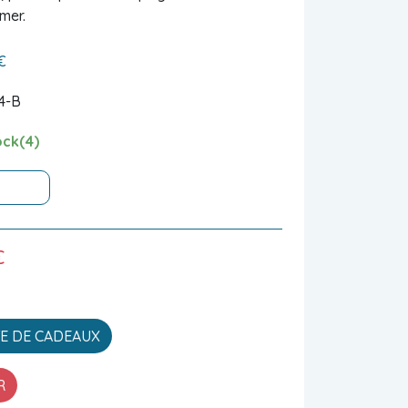
 mer.
€
4-B
ock(4)
€
TE DE CADEAUX
R