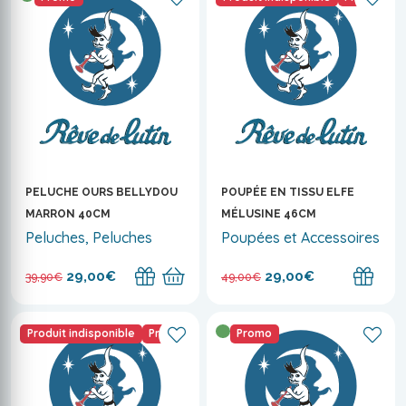
PELUCHE OURS BELLYDOU
POUPÉE EN TISSU ELFE
MARRON 40CM
MÉLUSINE 46CM
Peluches, Peluches
Poupées et Accessoires
29,00€
29,00€
39,90€
49,00€
Produit indisponible
Promo
Promo