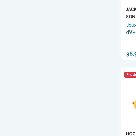
JAC
SON
Jeux
d'év
36,
Produ
HOC