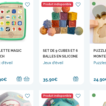
Produit indisponible
OC_SEARCH
LETTE MAGIC
SET DE 9 CUBES ET 6
PUZZLE
CH
BALLES EN SILICONE
MONTE
 d'éveil
Jeux d'éveil
Puzzle
90€
35,90€
24,90
Produit indisponible