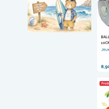
BAL
10C
Jeux
8,9
Produ