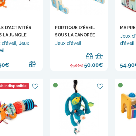
E D'ACTIVITÉS
PORTIQUE D'ÉVEIL
MA PRE
S LA JUNGLE
SOUS LA CANOPÉE
Jeux d'
 d'éveil, Jeux
Jeux d'éveil
d'éveil
eil
90€
50,00€
54,90
95,00€
it indisponible