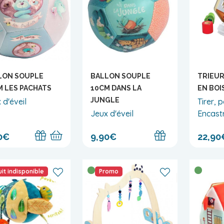
LON SOUPLE
BALLON SOUPLE
TRIEUR
M LES PACHATS
10CM DANS LA
EN BOI
JUNGLE
 d'éveil
Tirer, 
Jeux d'éveil
Encastr
0€
9,90€
22,90
it indisponible
Promo