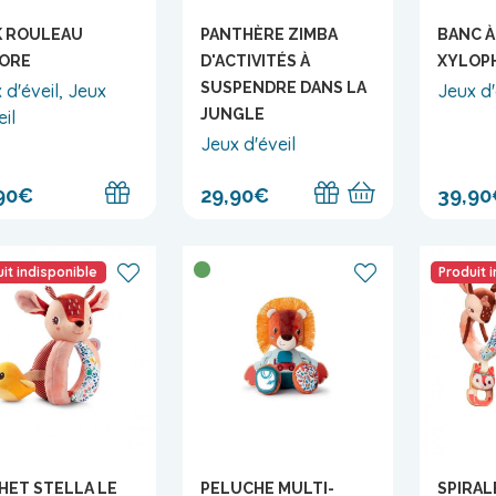
K ROULEAU
PANTHÈRE ZIMBA
BANC À
ORE
D'ACTIVITÉS À
XYLOP
SUSPENDRE DANS LA
 d'éveil, Jeux
Jeux d'
JUNGLE
eil
Jeux d'éveil
90€
29,90€
39,90
it indisponible
Produit 
HET STELLA LE
PELUCHE MULTI-
SPIRAL