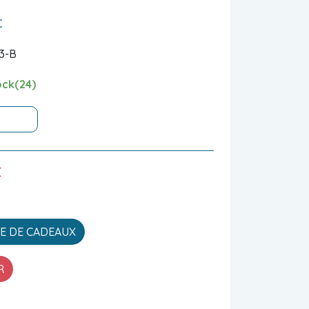
€
3-B
ock(24)
€
TE DE CADEAUX
R