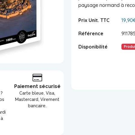
paysage normand à recon
Prix Unit. TTC
19,90
Référence
91178
Disponibilité
Produi
s
Paiement sécurisé
 ?
Carte bleue, Visa,
os
Mastercard, Virement
bancaire.
rdi
 à