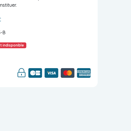
stituer.
€
5-B
t indisponible