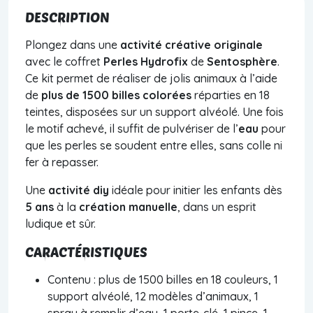
DESCRIPTION
Plongez dans une
activité créative originale
avec le coffret
Perles Hydrofix
de
Sentosphère
.
Ce kit permet de réaliser de jolis animaux à l’aide
de
plus de 1500 billes colorées
réparties en 18
teintes, disposées sur un support alvéolé. Une fois
le motif achevé, il suffit de pulvériser de l’
eau
pour
que les perles se soudent entre elles, sans colle ni
fer à repasser.
Une
activité diy
idéale pour initier les enfants dès
5 ans
à la
création manuelle
, dans un esprit
ludique et sûr.
CARACTÉRISTIQUES
Contenu : plus de 1500 billes en 18 couleurs, 1
support alvéolé, 12 modèles d’animaux, 1
spray à remplir d’eau, 1 porte-clé, 1 pince, 1