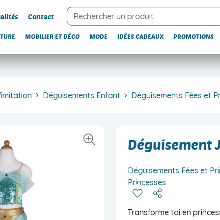
alités
Contact
LTURE
MOBILIER ET DÉCO
MODE
IDÉES CADEAUX
PROMOTIONS
'imitation
Déguisements Enfant
Déguisements Fées et P
Déguisement J
Déguisements Fées et Pr
Princesses
Transforme toi en princes