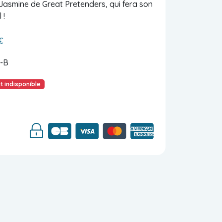
asmine de Great Pretenders, qui fera son
 !
€
-B
t indisponible