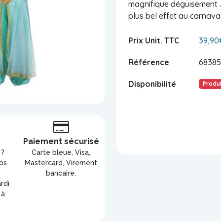
magnifique déguisement J
plus bel effet au carnaval
Prix Unit. TTC
39,90
Référence
68385
Disponibilité
Produi
s
Paiement sécurisé
 ?
Carte bleue, Visa,
os
Mastercard, Virement
bancaire.
rdi
 à